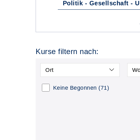
Politik - Gesellschaft - 
Kurse filtern nach:
Ort
Wo
Kursstatus auswählen
Nur
Keine Begonnen
(71)