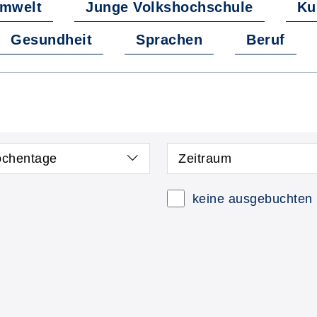
Umwelt
Junge Volkshochschule
Ku
Gesundheit
Sprachen
Beruf
chentage
Zeitraum
 neue Kurse anzeigen
Kurse mit freien P
keine ausgebuchten