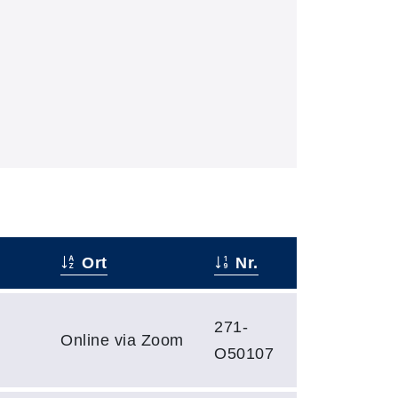
Ort
Nr.
271-
Online via Zoom
O50107