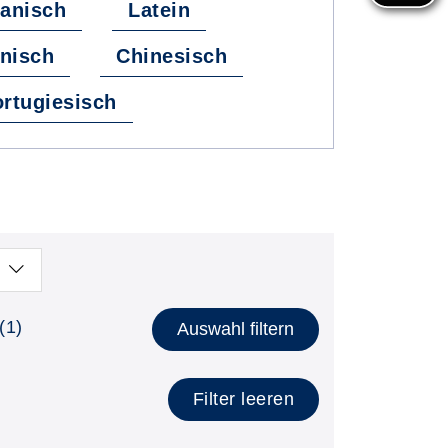
anisch
Latein
nisch
Chinesisch
rtugiesisch
lätzen anzeigen
(1)
Auswahl filtern
Filter leeren