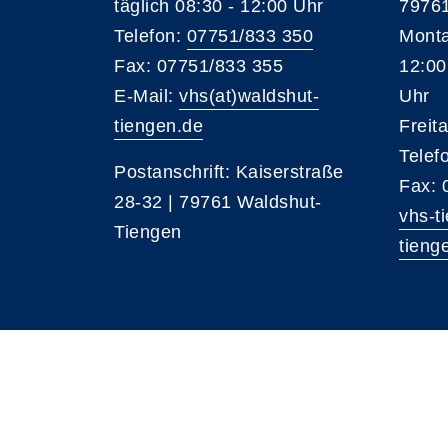
täglich 08:30 - 12:00 Uhr
79761
Telefon:
07751/833 350
Monta
Fax: 07751/833 355
12:00
E-Mail:
vhs(at)waldshut-
Uhr
tiengen.de
Freit
Telef
Postanschrift: Kaiserstraße
Fax: 
28-32 | 79761 Waldshut-
vhs-t
Tiengen
tieng
A
Kontrast
Schriftgröße
A