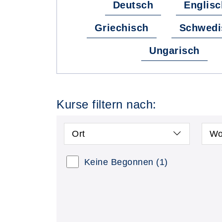
Deutsch
Englisc
Griechisch
Schwedi
Ungarisch
Kurse filtern nach:
Ort
Wo
Kursstatus auswählen
Nur
Keine Begonnen
(1)