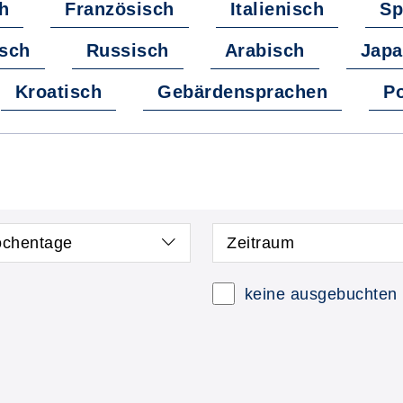
h
Französisch
Italienisch
Sp
sch
Russisch
Arabisch
Japa
Kroatisch
Gebärdensprachen
Po
chentage
Zeitraum
 neue Kurse anzeigen
Kurse mit freien P
keine ausgebuchten