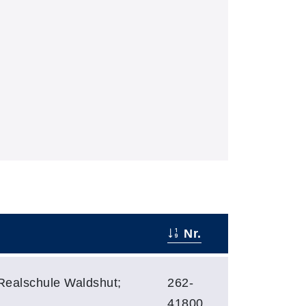
Nr.
ealschule Waldshut;
262-
41800