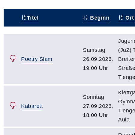
Titel
Beginn
Ort
Status
Kursübersicht mit Sortierfunktion. Tabellenüberschr
Jugen
Samstag
(JuZ) 
Poetry Slam
26.09.2026,
Breite
19.00 Uhr
Straße
Tieng
Klettg
Sonntag
Gymna
Kabarett
27.09.2026,
Tienge
18.00 Uhr
Aula
Rober