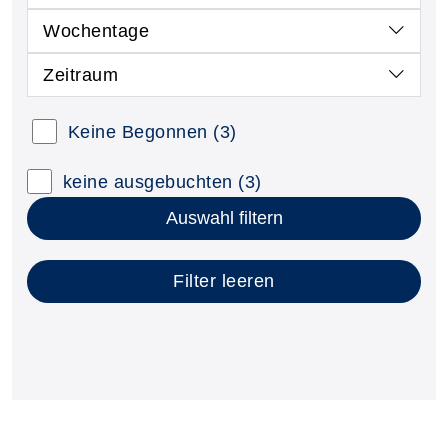
Wochentage
Zeitraum
Kursstatus auswählen
Keine Begonnen
(3)
Nur neue Kurse anzeigen
Kurse mit freien Plätzen anzeigen
keine ausgebuchten
(3)
Auswahl filtern
Filter leeren