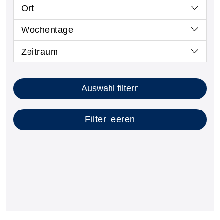
Ort
Wochentage
Zeitraum
Kursstatus auswählen
Nur neue Kurse anzeigen
Kurse mit freien Plätzen anzeigen
Auswahl filtern
Filter leeren