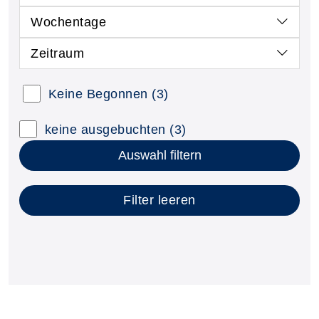
Wochentage
Zeitraum
Kursstatus auswählen
Keine Begonnen
(3)
Nur neue Kurse anzeigen
Kurse mit freien Plätzen anzeigen
keine ausgebuchten
(3)
Auswahl filtern
Filter leeren