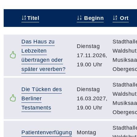
Titel
Beginn
Ort
Status
Kursübersicht mit Sortierfunktion. Tabellenüberschr
Das Haus zu
Stadthall
Dienstag
Lebzeiten
Waldshut
17.11.2026,
übertragen oder
Musiksaal
19.00 Uhr
später vererben?
Oberges
Stadthall
Die Tücken des
Dienstag
Waldshut
Berliner
16.03.2027,
Musiksaal
Testaments
19.00 Uhr
Oberges
Stadthall
Patientenverfügung
Montag
Waldshut