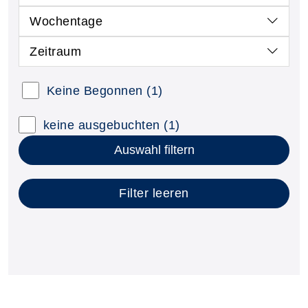
Wochentage
Zeitraum
Kursstatus auswählen
Keine Begonnen
(1)
Nur neue Kurse anzeigen
Kurse mit freien Plätzen anzeigen
keine ausgebuchten
(1)
Auswahl filtern
Filter leeren