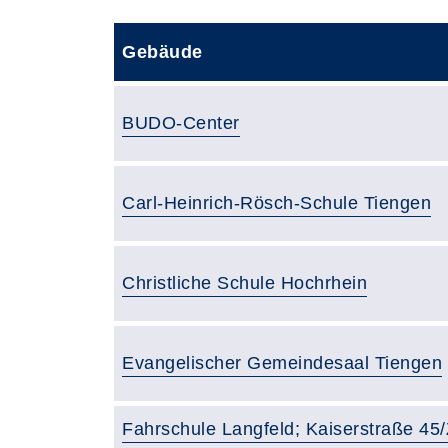
Gebäude
Gebäude:
BUDO-Center
Gebäude:
Carl-Heinrich-Rösch-Schule Tiengen
Gebäude:
Christliche Schule Hochrhein
Gebäude:
Evangelischer Gemeindesaal Tiengen
Gebäude:
Fahrschule Langfeld; Kaiserstraße 45