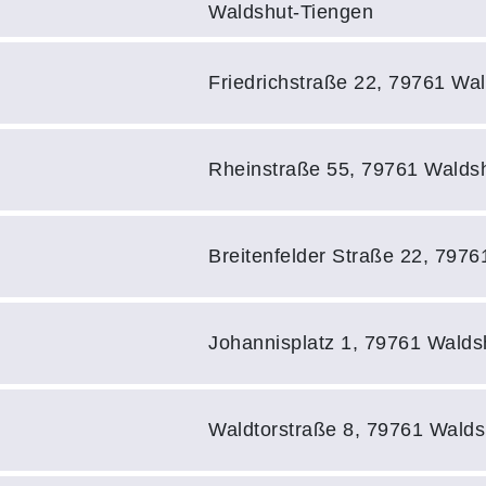
Waldshut-Tiengen
Adresse:
Friedrichstraße 22, 79761 Wa
Adresse:
Rheinstraße 55, 79761 Walds
Adresse:
Breitenfelder Straße 22, 797
Adresse:
Johannisplatz 1, 79761 Walds
Adresse:
Waldtorstraße 8, 79761 Walds