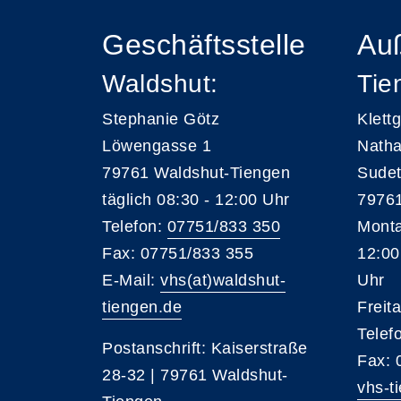
Geschäftsstelle
Auß
Waldshut:
Tie
Stephanie Götz
Klett
Löwengasse 1
Natha
79761 Waldshut-Tiengen
Sudet
täglich 08:30 - 12:00 Uhr
79761
Telefon:
07751/833 350
Monta
Fax: 07751/833 355
12:00
E-Mail:
vhs(at)waldshut-
Uhr
tiengen.de
Freit
Telef
Postanschrift: Kaiserstraße
Fax: 
28-32 | 79761 Waldshut-
vhs-t