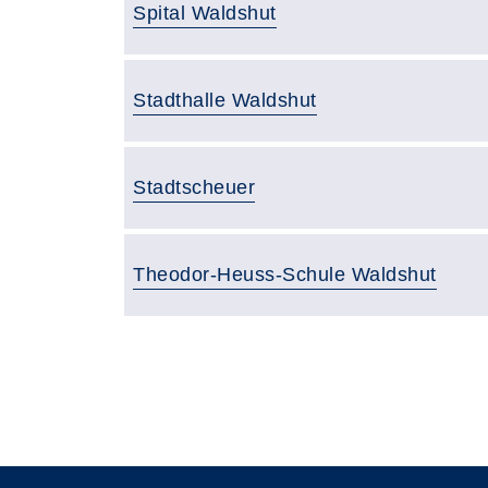
Gebäude:
Spital Waldshut
Gebäude:
Stadthalle Waldshut
Gebäude:
Stadtscheuer
Gebäude:
Theodor-Heuss-Schule Waldshut
Gebäudeübersicht
Seite 1 von 2