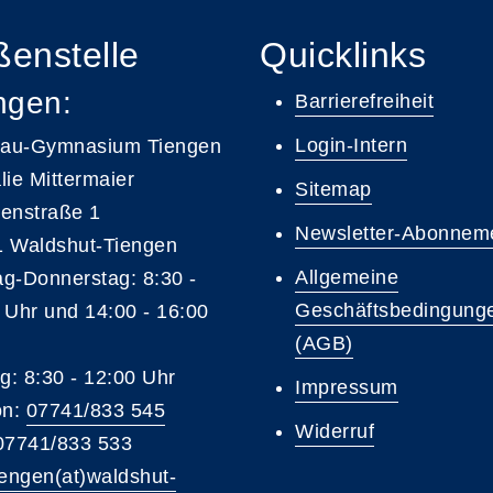
enstelle
Quicklinks
ngen:
Barrierefreiheit
Login-Intern
gau-Gymnasium Tiengen
lie Mittermaier
Sitemap
enstraße 1
Newsletter-Abonnem
 Waldshut-Tiengen
Allgemeine
g-Donnerstag: 8:30 -
Geschäftsbedingung
 Uhr und 14:00 - 16:00
(AGB)
ag: 8:30 - 12:00 Uhr
Impressum
on:
07741/833 545
Widerruf
07741/833 533
iengen(at)waldshut-