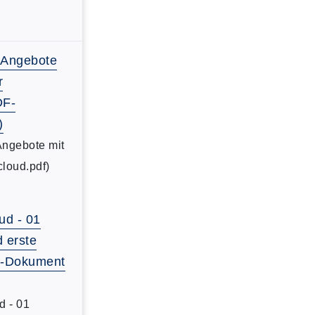
-Angebote
r
DF-
)
Angebote mit
cloud.pdf)
ud - 01
d erste
DF-Dokument
d - 01