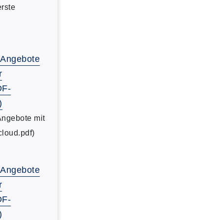
erste
-Angebote
r
DF-
)
Angebote mit
cloud.pdf)
-Angebote
r
DF-
)