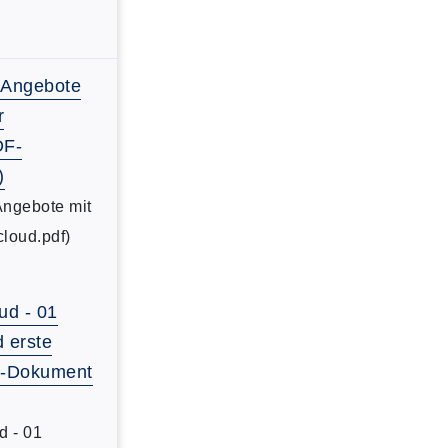
-Angebote
r
DF-
)
Angebote mit
cloud.pdf)
ud - 01
d erste
DF-Dokument
d - 01