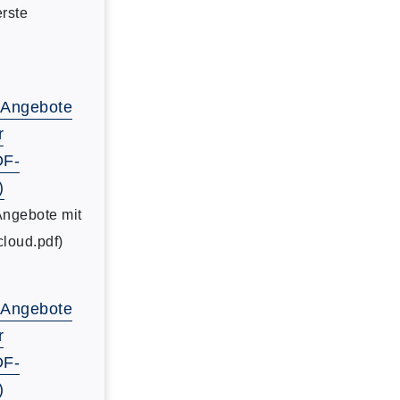
erste
-Angebote
r
DF-
)
Angebote mit
cloud.pdf)
-Angebote
r
DF-
)