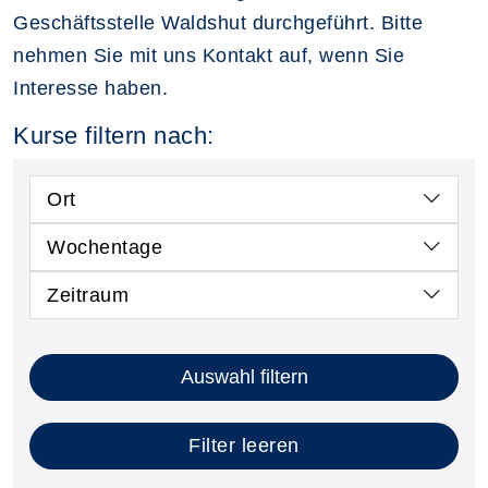
Geschäftsstelle Waldshut durchgeführt. Bitte
nehmen Sie mit uns Kontakt auf, wenn Sie
Interesse haben.
Kurse filtern nach:
Ort
Wochentage
Zeitraum
Kursstatus auswählen
Nur neue Kurse anzeigen
Kurse mit freien Plätzen anzeigen
Auswahl filtern
Filter leeren