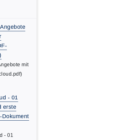
-Angebote
r
DF-
)
Angebote mit
cloud.pdf)
ud - 01
d erste
DF-Dokument
d - 01