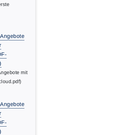
erste
-Angebote
r
DF-
)
Angebote mit
cloud.pdf)
-Angebote
r
DF-
)