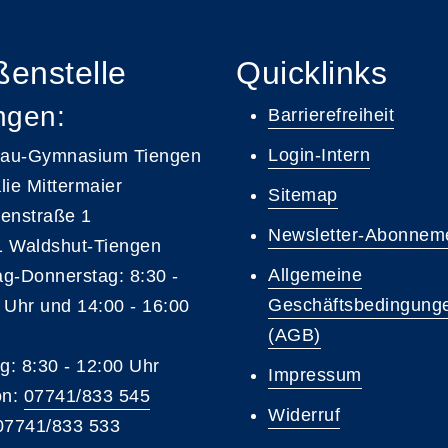
enstelle
Quicklinks
ngen:
Barrierefreiheit
Login-Intern
gau-Gymnasium Tiengen
lie Mittermaier
Sitemap
enstraße 1
Newsletter-Abonnem
 Waldshut-Tiengen
Allgemeine
g-Donnerstag: 8:30 -
Geschäftsbedingung
 Uhr und 14:00 - 16:00
(AGB)
ag: 8:30 - 12:00 Uhr
Impressum
on:
07741/833 545
Widerruf
07741/833 533