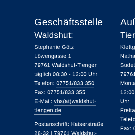
Geschäftsstelle
Auß
Waldshut:
Tie
Stephanie Götz
Klett
Löwengasse 1
Natha
79761 Waldshut-Tiengen
Sudet
täglich 08:30 - 12:00 Uhr
79761
Telefon:
07751/833 350
Monta
Fax: 07751/833 355
12:00
E-Mail:
vhs(at)waldshut-
Uhr
tiengen.de
Freit
Telef
Postanschrift: Kaiserstraße
Fax: 
28-32 | 79761 Waldshut-