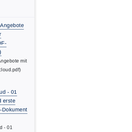
-Angebote
r
DF-
)
Angebote mit
cloud.pdf)
ud - 01
d erste
DF-Dokument
d - 01