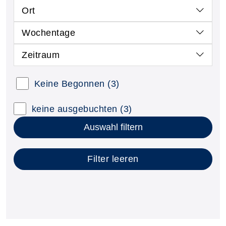
Ort
Wochentage
Zeitraum
Kursstatus auswählen
Keine Begonnen
(3)
Nur neue Kurse anzeigen
Kurse mit freien Plätzen anzeigen
keine ausgebuchten
(3)
Auswahl filtern
Filter leeren