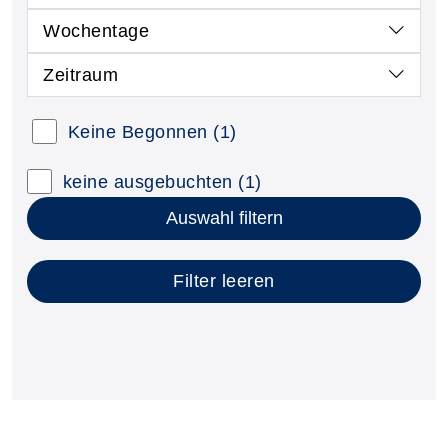
Wochentage
Zeitraum
Kursstatus auswählen
Keine Begonnen
(1)
Nur neue Kurse anzeigen
Kurse mit freien Plätzen anzeigen
keine ausgebuchten
(1)
Auswahl filtern
Filter leeren