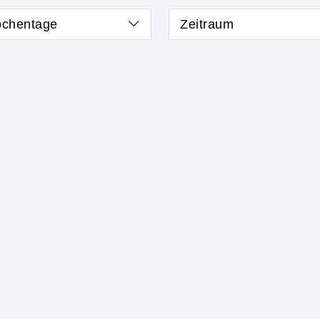
chentage
Zeitraum
 neue Kurse anzeigen
Kurse mit freien P