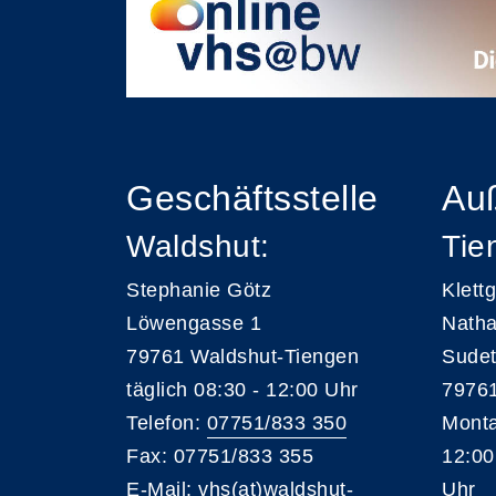
Geschäftsstelle
Auß
Waldshut:
Tie
Stephanie Götz
Klett
Löwengasse 1
Natha
79761 Waldshut-Tiengen
Sudet
täglich 08:30 - 12:00 Uhr
79761
Telefon:
07751/833 350
Monta
Fax: 07751/833 355
12:00
E-Mail:
vhs(at)waldshut-
Uhr