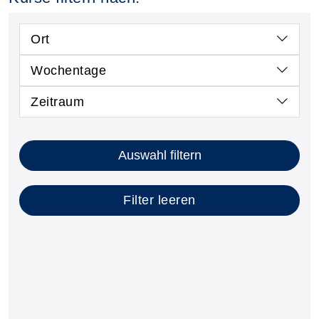
Ort
Wochentage
Zeitraum
Kursstatus auswählen
Nur neue Kurse anzeigen
Kurse mit freien Plätzen anzeigen
Auswahl filtern
Filter leeren