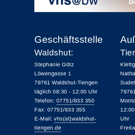
Geschäftsstelle
Auß
Waldshut:
Tie
Stephanie Götz
Klett
Löwengasse 1
Natha
79761 Waldshut-Tiengen
Sudet
täglich 08:30 - 12:00 Uhr
79761
Telefon:
07751/833 350
Monta
Fax: 07751/833 355
12:00
E-Mail:
vhs(at)waldshut-
Uhr
tiengen.de
Freit