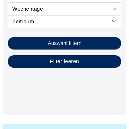
Wochentage
Zeitraum
Kursstatus auswählen
Nur neue Kurse anzeigen
Kurse mit freien Plätzen anzeigen
Auswahl filtern
Filter leeren