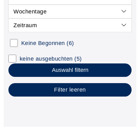
Wochentage
Zeitraum
Kursstatus auswählen
Keine Begonnen
(6)
Nur neue Kurse anzeigen
Kurse mit freien Plätzen anzeigen
keine ausgebuchten
(5)
Auswahl filtern
Filter leeren