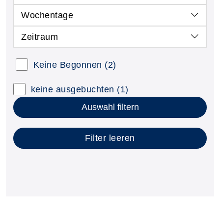
Wochentage
Zeitraum
Kursstatus auswählen
Keine Begonnen
(2)
Nur neue Kurse anzeigen
Kurse mit freien Plätzen anzeigen
keine ausgebuchten
(1)
Auswahl filtern
Filter leeren