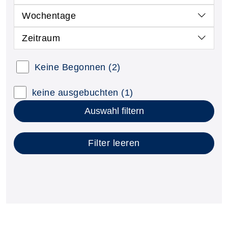
Wochentage
Zeitraum
Kursstatus auswählen
Keine Begonnen
(2)
Nur neue Kurse anzeigen
Kurse mit freien Plätzen anzeigen
keine ausgebuchten
(1)
Auswahl filtern
Filter leeren