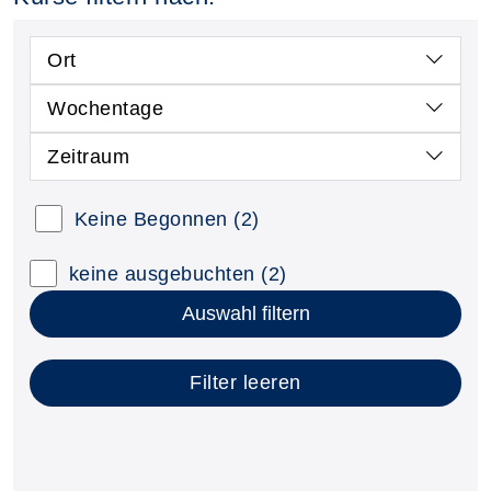
Ort
Wochentage
Zeitraum
Kursstatus auswählen
Keine Begonnen
(2)
Nur neue Kurse anzeigen
Kurse mit freien Plätzen anzeigen
keine ausgebuchten
(2)
Auswahl filtern
Filter leeren