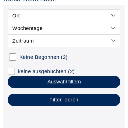
Ort
Wochentage
Zeitraum
Kursstatus auswählen
Keine Begonnen
(2)
Nur neue Kurse anzeigen
Kurse mit freien Plätzen anzeigen
keine ausgebuchten
(2)
Auswahl filtern
Filter leeren