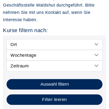
Geschäftsstelle Waldshut durchgeführt. Bitte
nehmen Sie mit uns Kontakt auf, wenn Sie
Interesse haben.
Kurse filtern nach:
Ort
Wochentage
Zeitraum
Kursstatus auswählen
Nur neue Kurse anzeigen
Kurse mit freien Plätzen anzeigen
Auswahl filtern
Filter leeren