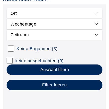
Ort
Wochentage
Zeitraum
Kursstatus auswählen
Keine Begonnen
(3)
Nur neue Kurse anzeigen
Kurse mit freien Plätzen anzeigen
keine ausgebuchten
(3)
Auswahl filtern
Filter leeren