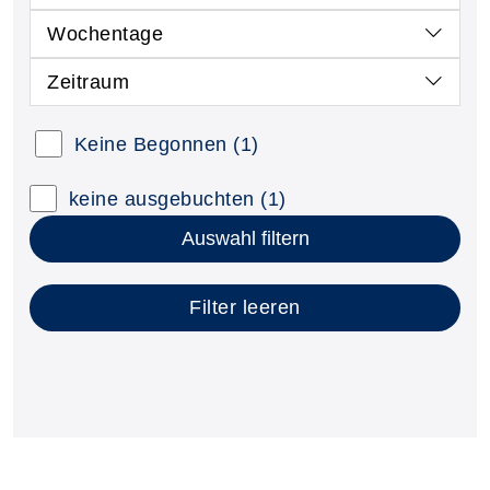
Wochentage
Zeitraum
Kursstatus auswählen
Keine Begonnen
(1)
Nur neue Kurse anzeigen
Kurse mit freien Plätzen anzeigen
keine ausgebuchten
(1)
Auswahl filtern
Filter leeren