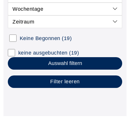
Wochentage
Zeitraum
Kursstatus auswählen
Keine Begonnen
(19)
Nur neue Kurse anzeigen
Kurse mit freien Plätzen anzeigen
keine ausgebuchten
(19)
Auswahl filtern
Filter leeren