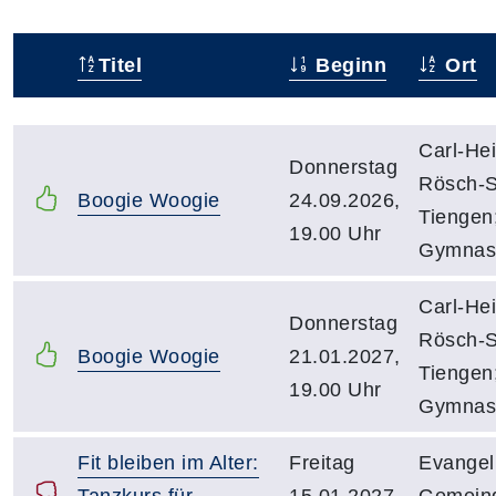
Titel
Beginn
Ort
Status
Kursübersicht mit Sortierfunktion. Tabellenüberschr
Carl-Hei
Donnerstag
Rösch-S
Boogie Woogie
24.09.2026,
Tiengen
19.00 Uhr
Gymnas
Carl-Hei
Donnerstag
Rösch-S
Boogie Woogie
21.01.2027,
Tiengen
19.00 Uhr
Gymnas
Fit bleiben im Alter:
Freitag
Evangel
Tanzkurs für
15.01.2027,
Gemein