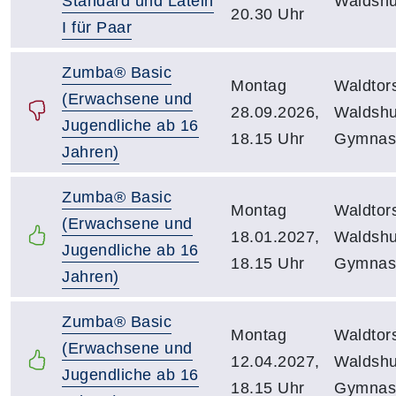
Standard und Latein
Waldshu
20.30 Uhr
I für Paar
Zumba® Basic
Montag
Waldtor
(Erwachsene und
28.09.2026,
Waldshu
Jugendliche ab 16
18.15 Uhr
Gymnast
Jahren)
Zumba® Basic
Montag
Waldtor
(Erwachsene und
18.01.2027,
Waldshu
Jugendliche ab 16
18.15 Uhr
Gymnast
Jahren)
Zumba® Basic
Montag
Waldtor
(Erwachsene und
12.04.2027,
Waldshu
Jugendliche ab 16
18.15 Uhr
Gymnast