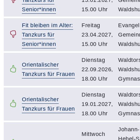
Senior*innen
15.00 Uhr
Waldshu
Fit bleiben im Alter:
Freitag
Evangel
Tanzkurs für
23.04.2027,
Gemein
Senior*innen
15.00 Uhr
Waldshu
Dienstag
Waldtor
Orientalischer
22.09.2026,
Waldshu
Tanzkurs für Frauen
18.00 Uhr
Gymnast
Dienstag
Waldtor
Orientalischer
19.01.2027,
Waldshu
Tanzkurs für Frauen
18.00 Uhr
Gymnast
Johann-
Mittwoch
Hebel-S