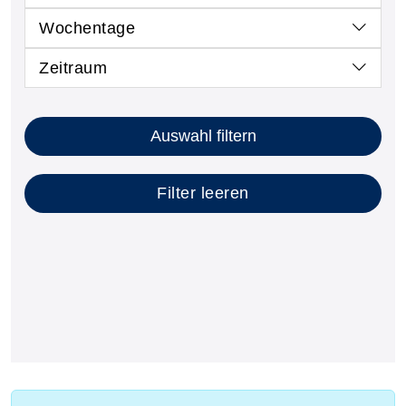
Wochentage
Zeitraum
Kursstatus auswählen
Nur neue Kurse anzeigen
Kurse mit freien Plätzen anzeigen
Auswahl filtern
Filter leeren