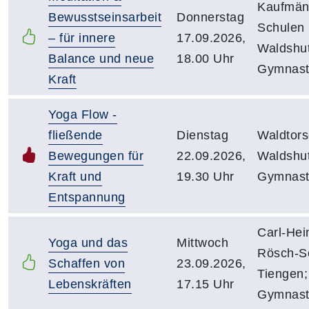
Kaufmän
Bewusstseinsarbeit
Donnerstag
Schulen
– für innere
17.09.2026,
Waldshut
Balance und neue
18.00 Uhr
Gymnast
Kraft
Yoga Flow -
fließende
Dienstag
Waldtors
Bewegungen für
22.09.2026,
Waldshut
Kraft und
19.30 Uhr
Gymnasti
Entspannung
Carl-Hei
Yoga und das
Mittwoch
Rösch-S
Schaffen von
23.09.2026,
Tiengen;
Lebenskräften
17.15 Uhr
Gymnast