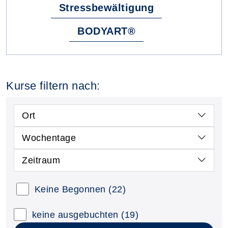
Stressbewältigung
BODYART®
Kurse filtern nach:
Ort
Wochentage
Zeitraum
Kursstatus auswählen
Keine Begonnen
(22)
Nur neue Kurse anzeigen
Kurse mit freien Plätzen anzeigen
keine ausgebuchten
(19)