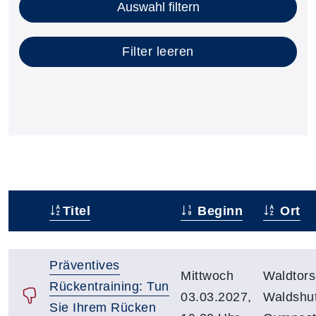
Auswahl filtern
Filter leeren
Titel
Beginn
Ort
Status
Kursübersicht mit Sortierfunktion. Tabellenüberschr
Präventives
Mittwoch
Waldtors
Rückentraining: Tun
03.03.2027,
Waldshut
Sie Ihrem Rücken