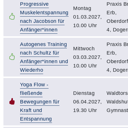
Progressive
Praxis Br
Montag
Muskelentspannung
Erb,
01.03.2027,
nach Jacobson für
Oberdorf
10.00 Uhr
Anfänger*innen
4, Doger
Autogenes Training
Praxis Br
Mittwoch
nach Schultz für
Erb,
03.03.2027,
Anfänger*innen und
Oberdorf
10.00 Uhr
Wiederho
4, Doger
Yoga Flow -
fließende
Dienstag
Waldtors
Bewegungen für
06.04.2027,
Waldshut
Kraft und
19.30 Uhr
Gymnasti
Entspannung