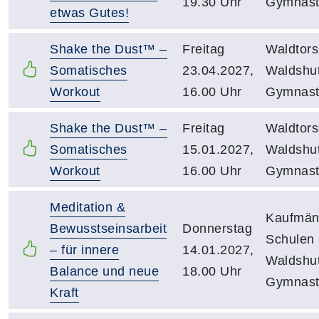
19.30 Uhr
Gymnasti
etwas Gutes!
Shake the Dust™ –
Freitag
Waldtors
Somatisches
23.04.2027,
Waldshut
Workout
16.00 Uhr
Gymnasti
Shake the Dust™ –
Freitag
Waldtors
Somatisches
15.01.2027,
Waldshut
Workout
16.00 Uhr
Gymnasti
Meditation &
Kaufmän
Bewusstseinsarbeit
Donnerstag
Schulen
– für innere
14.01.2027,
Waldshut
Balance und neue
18.00 Uhr
Gymnast
Kraft