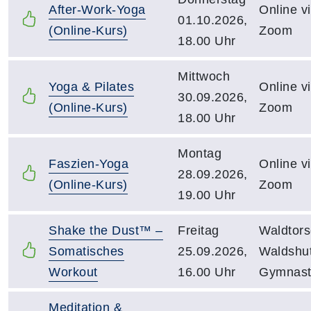
After-Work-Yoga
Online v
01.10.2026,
(Online-Kurs)
Zoom
18.00 Uhr
Mittwoch
Yoga & Pilates
Online v
30.09.2026,
(Online-Kurs)
Zoom
18.00 Uhr
Montag
Faszien-Yoga
Online v
28.09.2026,
(Online-Kurs)
Zoom
19.00 Uhr
Shake the Dust™ –
Freitag
Waldtors
Somatisches
25.09.2026,
Waldshut
Workout
16.00 Uhr
Gymnasti
Meditation &