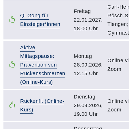
Carl-Hei
Freitag
Qi Gong für
Rösch-S
22.01.2027,
Einsteiger*innen
Tiengen;
18.00 Uhr
Gymnast
Aktive
Mittagspause:
Montag
Online v
Prävention von
28.09.2026,
Zoom
Rückenschmerzen
12.15 Uhr
(Online-Kurs)
Dienstag
Rückenfit (Online-
Online v
29.09.2026,
Kurs)
Zoom
19.00 Uhr
Donnerstag