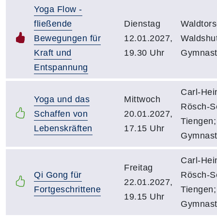
Yoga Flow -
fließende
Dienstag
Waldtors
Bewegungen für
12.01.2027,
Waldshut
Kraft und
19.30 Uhr
Gymnasti
Entspannung
Carl-Hei
Yoga und das
Mittwoch
Rösch-S
Schaffen von
20.01.2027,
Tiengen;
Lebenskräften
17.15 Uhr
Gymnast
Carl-Hei
Freitag
Qi Gong für
Rösch-S
22.01.2027,
Fortgeschrittene
Tiengen;
19.15 Uhr
Gymnast