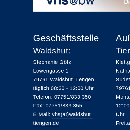
Geschäftsstelle
Auß
Waldshut:
Tie
Stephanie Götz
Klett
Löwengasse 1
Natha
79761 Waldshut-Tiengen
Sudet
täglich 08:30 - 12:00 Uhr
79761
Telefon:
07751/833 350
Monta
Fax: 07751/833 355
12:00
E-Mail:
vhs(at)waldshut-
Uhr
tiengen.de
Freit