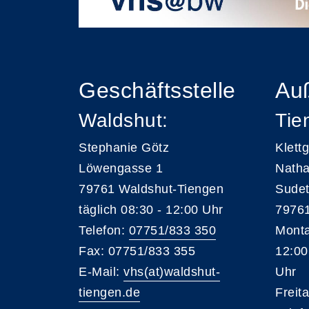
Geschäftsstelle
Auß
Waldshut:
Tie
Stephanie Götz
Klett
Löwengasse 1
Natha
79761 Waldshut-Tiengen
Sudet
täglich 08:30 - 12:00 Uhr
79761
Telefon:
07751/833 350
Monta
Fax: 07751/833 355
12:00
E-Mail:
vhs(at)waldshut-
Uhr
tiengen.de
Freit