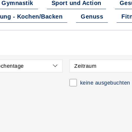
Gymnastik
Sport und Action
Ges
ung - Kochen/Backen
Genuss
Fit
chentage
Zeitraum
 neue Kurse anzeigen
Kurse mit freien P
keine ausgebuchten