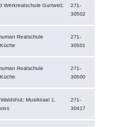
d Werkrealschule Gurtweil;
271-
30502
human Realschule
271-
 Küche
30501
human Realschule
271-
 Küche
30500
 Waldshut; Musiksaal 1.
271-
hoss
30417