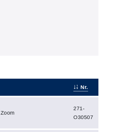
Nr.
271-
a Zoom
O30507