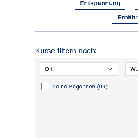
Entspannung
Ernähr
Kurse filtern nach:
Ort
Wo
Kursstatus auswählen
Nur
Keine Begonnen
(96)