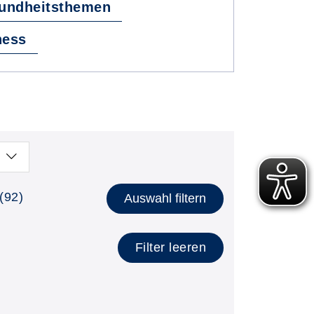
undheitsthemen
ness
lätzen anzeigen
(92)
Auswahl filtern
Filter leeren