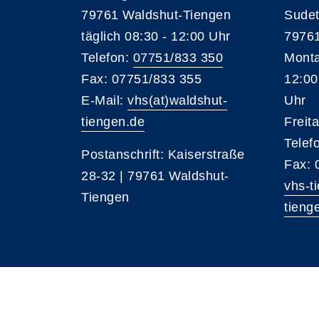
79761 Waldshut-Tiengen
Sudet
täglich 08:30 - 12:00 Uhr
79761
Telefon:
07751/833 350
Monta
Fax: 07751/833 355
12:00
E-Mail:
vhs(at)waldshut-
Uhr
tiengen.de
Freit
Telef
Postanschrift: Kaiserstraße
Fax: 
28-32 | 79761 Waldshut-
vhs-t
Tiengen
tieng
Kontrast