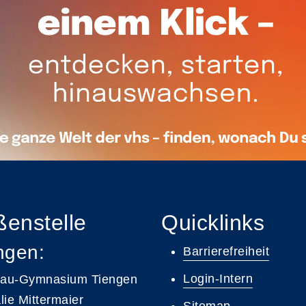
enstelle
Quicklinks
ngen:
Barrierefreiheit
Login-Intern
gau-Gymnasium Tiengen
lie Mittermaier
Sitemap