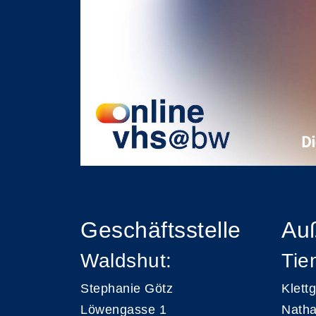
Geschäftsstelle
Auß
Waldshut:
Tie
Stephanie Götz
Klett
Löwengasse 1
Natha