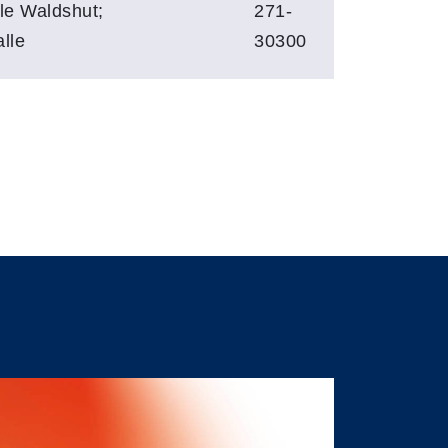
le Waldshut;
271-
lle
30300