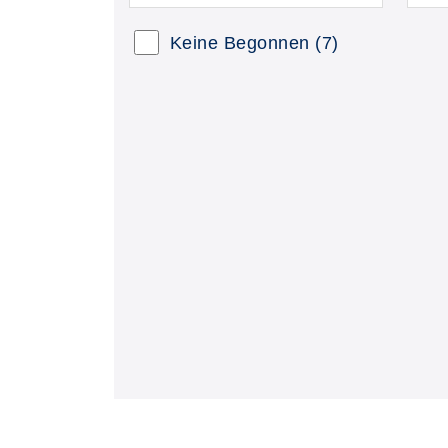
Kursstatus auswählen
Nur
Keine Begonnen
(7)