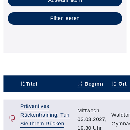
Filter leeren
Titel
Beginn
Ort
Status
Kursübersicht mit Sortierfunktion. Tabellenüberschr
Präventives
Mittwoch
Rückentraining: Tun
Waldtor
03.03.2027,
Sie Ihrem Rücken
Gymnas
19.30 Uhr