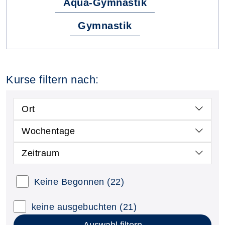
Aqua-Gymnastik
Gymnastik
Kurse filtern nach:
Ort
Wochentage
Zeitraum
Kursstatus auswählen
Keine Begonnen
(22)
Nur neue Kurse anzeigen
Kurse mit freien Plätzen anzeigen
keine ausgebuchten
(21)
Auswahl filtern