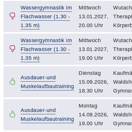
Wassergymnastik im
Mittwoch
Wutach
Flachwasser (1.30 -
13.01.2027,
Therap
1.35 m)
20.00 Uhr
Körper
Wassergymnastik im
Mittwoch
Wutach
Flachwasser (1.30 -
13.01.2027,
Therap
1.35 m)
19.00 Uhr
Körper
Dienstag
Kaufmä
Ausdauer-und
15.09.2026,
Waldsh
Muskelaufbautraining
18.30 Uhr
Gymnas
Montag
Kaufmä
Ausdauer-und
14.09.2026,
Waldsh
Muskelaufbautraining
19.00 Uhr
Gymnas