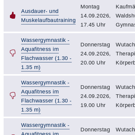
Montag
Kaufmä
Ausdauer- und
14.09.2026,
Waldsh
Muskelaufbautraining
17.45 Uhr
Gymnas
Wassergymnastik -
Donnerstag
Wutach
Aquafitness im
24.09.2026,
Therap
Flachwasser (1.30 -
20.00 Uhr
Körper
1.35 m)
Wassergymnastik -
Donnerstag
Wutach
Aquafitness im
24.09.2026,
Therap
Flachwasser (1.30 -
19.00 Uhr
Körper
1.35 m)
Wassergymnastik -
Donnerstag
Wutach
Aquafitness im