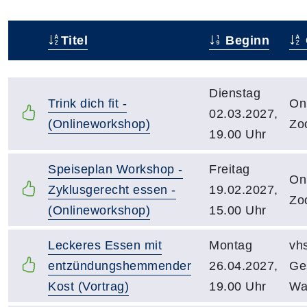
Titel
Beginn
Status
Kursübersicht mit Sortierfunktion. Tabellenüberschr
Dienstag
Trink dich fit -
Onl
02.03.2027,
(Onlineworkshop)
Zo
19.00 Uhr
Speiseplan Workshop -
Freitag
Onl
Zyklusgerecht essen -
19.02.2027,
Zo
(Onlineworkshop)
15.00 Uhr
Leckeres Essen mit
Montag
vh
entzündungshemmender
26.04.2027,
Ge
Kost (Vortrag)
19.00 Uhr
Wa