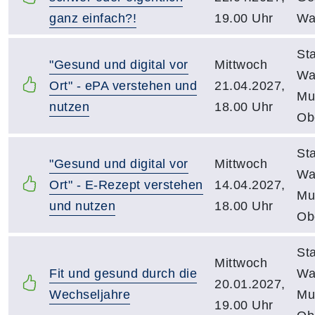
ganz einfach?!
19.00 Uhr
Wa
Sta
"Gesund und digital vor
Mittwoch
Wa
Ort" - ePA verstehen und
21.04.2027,
Mu
nutzen
18.00 Uhr
Ob
Sta
"Gesund und digital vor
Mittwoch
Wa
Ort" - E-Rezept verstehen
14.04.2027,
Mu
und nutzen
18.00 Uhr
Ob
Sta
Mittwoch
Fit und gesund durch die
Wa
20.01.2027,
Wechseljahre
Mu
19.00 Uhr