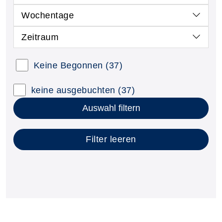
Wochentage
Zeitraum
Kursstatus auswählen
Keine Begonnen
(37)
Nur neue Kurse anzeigen
Kurse mit freien Plätzen anzeigen
keine ausgebuchten
(37)
Auswahl filtern
Filter leeren