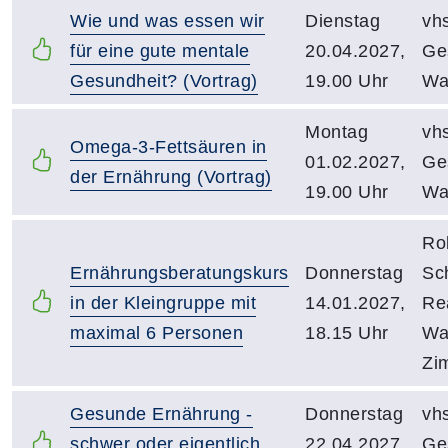
Wie und was essen wir
Dienstag
vh
für eine gute mentale
20.04.2027,
Ge
Gesundheit? (Vortrag)
19.00 Uhr
Wa
Montag
vh
Omega-3-Fettsäuren in
01.02.2027,
Ge
der Ernährung (Vortrag)
19.00 Uhr
Wa
Ro
Ernährungsberatungskurs
Donnerstag
Sc
in der Kleingruppe mit
14.01.2027,
Re
maximal 6 Personen
18.15 Uhr
Wa
Zi
Gesunde Ernährung -
Donnerstag
vh
schwer oder eigentlich
22.04.2027,
Ge