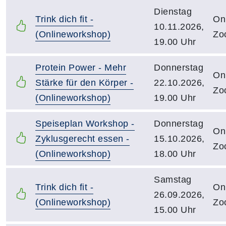
Dienstag
Trink dich fit -
Onl
10.11.2026,
(Onlineworkshop)
Zo
19.00 Uhr
Protein Power - Mehr
Donnerstag
Onl
Stärke für den Körper -
22.10.2026,
Zo
(Onlineworkshop)
19.00 Uhr
Speiseplan Workshop -
Donnerstag
Onl
Zyklusgerecht essen -
15.10.2026,
Zo
(Onlineworkshop)
18.00 Uhr
Samstag
Trink dich fit -
Onl
26.09.2026,
(Onlineworkshop)
Zo
15.00 Uhr