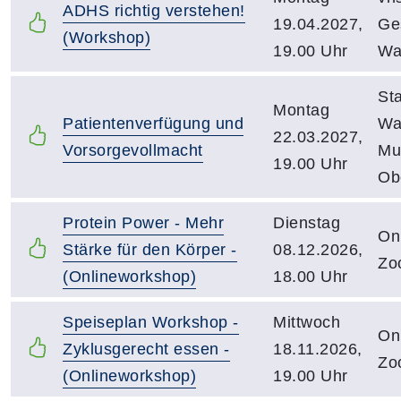
ADHS richtig verstehen!
19.04.2027,
Ge
(Workshop)
19.00 Uhr
Wa
Sta
Montag
Patientenverfügung und
Wa
22.03.2027,
Vorsorgevollmacht
Mu
19.00 Uhr
Ob
Protein Power - Mehr
Dienstag
Onl
Stärke für den Körper -
08.12.2026,
Zo
(Onlineworkshop)
18.00 Uhr
Speiseplan Workshop -
Mittwoch
Onl
Zyklusgerecht essen -
18.11.2026,
Zo
(Onlineworkshop)
19.00 Uhr