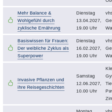
Ob
Mehr Balance &
Dienstag
vh
Wohlgefühl durch
13.04.2027,
Ge
zyklische Ernährung
19.00 Uhr
Wa
Basiswissen für Frauen:
Dienstag
vh
Der weibliche Zyklus als
16.02.2027,
Ge
Superpower
19.00 Uhr
Wa
Kl
Samstag
Gy
Invasive Pflanzen und
12.06.2027,
Ti
ihre Reisegeschichten
10.00 Uhr
Pav
Zi
Montag
vh