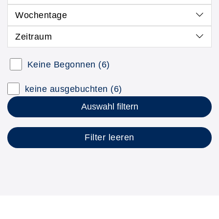
Wochentage
Zeitraum
Kursstatus auswählen
Keine Begonnen
(6)
Nur neue Kurse anzeigen
Kurse mit freien Plätzen anzeigen
keine ausgebuchten
(6)
Auswahl filtern
Filter leeren